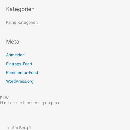
a
Kategorien
c
h
Keine Kategorien
:
Meta
Anmelden
Eintrags-Feed
Kommentar-Feed
WordPress.org
BLW
U n t e r n e h m e n s g r u p p e
Am Berg 1