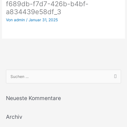
f689db-f7d7-426b-b4bf-
a834439e58df_3
Von
admin
/
Januar 31, 2025
S
u
c
Neueste Kommentare
h
e
Archiv
n
n