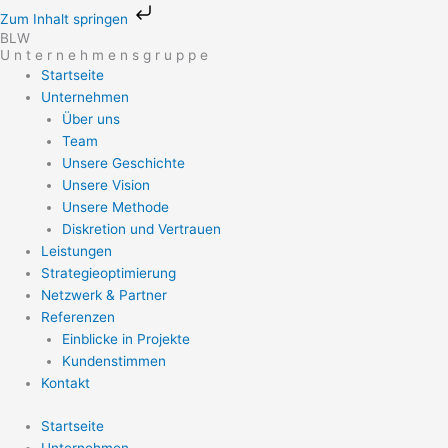
Zum
Zum Inhalt springen
Inhalt
BLW
springen
U n t e r n e h m e n s g r u p p e
Startseite
Unternehmen
Über uns
Team
Unsere Geschichte
Unsere Vision
Unsere Methode
Diskretion und Vertrauen
Leistungen
Strategieoptimierung
Netzwerk & Partner
Referenzen
Einblicke in Projekte
Kundenstimmen
Kontakt
Startseite
Unternehmen